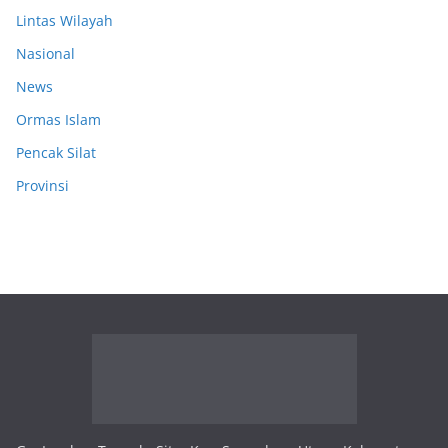
Lintas Wilayah
Nasional
News
Ormas Islam
Pencak Silat
Provinsi