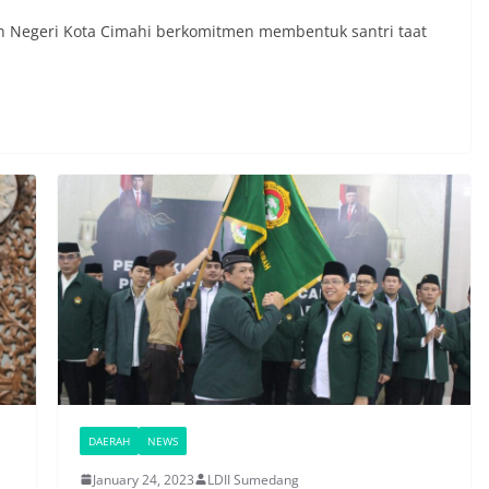
n Negeri Kota Cimahi berkomitmen membentuk santri taat
DAERAH
NEWS
January 24, 2023
LDII Sumedang