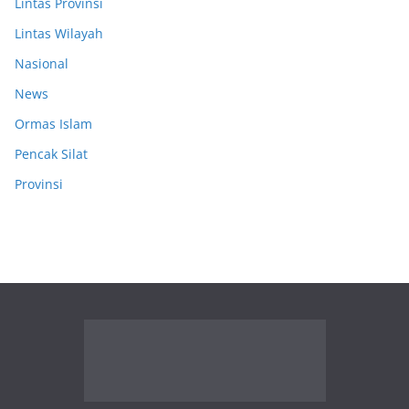
Lintas Provinsi
Lintas Wilayah
Nasional
News
Ormas Islam
Pencak Silat
Provinsi