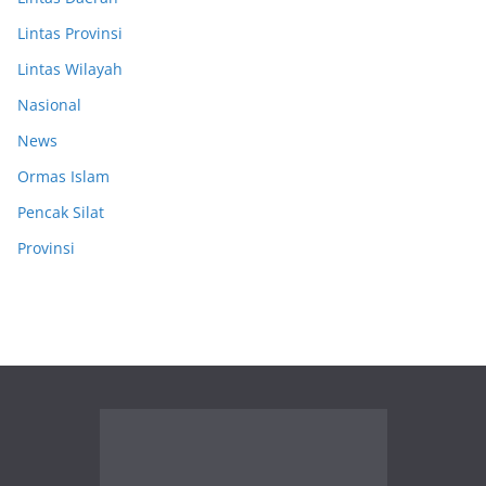
Lintas Provinsi
Lintas Wilayah
Nasional
News
Ormas Islam
Pencak Silat
Provinsi