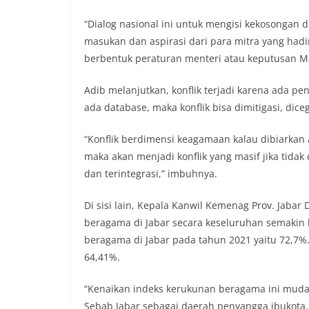
“Dialog nasional ini untuk mengisi kekosongan 
masukan dan aspirasi dari para mitra yang had
berbentuk peraturan menteri atau keputusan Me
Adib melanjutkan, konflik terjadi karena ada pe
ada database, maka konflik bisa dimitigasi, diceg
“Konflik berdimensi keagamaan kalau dibiarkan 
maka akan menjadi konflik yang masif jika tidak
dan terintegrasi,” imbuhnya.
Di sisi lain, Kepala Kanwil Kemenag Prov. Jaba
beragama di Jabar secara keseluruhan semakin ba
beragama di Jabar pada tahun 2021 yaitu 72,7%.
64,41%.
“Kenaikan indeks kerukunan beragama ini mud
Sebab Jabar sebagai daerah penyangga ibukot