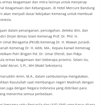
-ormas keagamaan dan mitra lainnya untuk menyerap
onal Keagamaan dan Kebangsaan, di Hotel Mercure Bandung
si ini akan menjadi dasar kebijakan Kemenag untuk membuat
onesia.
gaan dalam penanganan, pencegahan, deteksi dini, dan
diri Dirjen Bimas Islam Kemenag Prof. Dr. Phil. H.
n Umat Beragama (PKUB) Kemenag Dr. H. Wawan Junaidi,
ariah Kemenag Dr. H. Adib, MA., Kepala Kanwil Kemenag
telkam Polri Brigjen Pol. Dr. Umar Efendi, dan Pokja
ula ormas keagamaan dari beberapa provinsi. Selain itu,
del Abrori, S.Pi., MH (Wakil Sekretaris).
 Kamaruddin Amin, M.A., dalam sambutannya mengatakan,
tohkan Rasulullah saat membangun negeri Madinah dengan
ian juga dengan Negara Indonesia yang didirikan para
yang menerima semua perbedaan.
si bersama yaitu Pancasila dan UUD 1945 yang harus dijaga