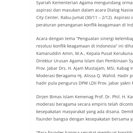
Syariah Kementerian Agama mengundang ormas
aspirasi dan masukan dalam acara Dialog Nasi
City Center, Rabu-Jumat (30/11 – 2/12). Aspira
peraturan penanganan konflik keagamaan di Ind
Acara dengan tema “Penguatan sinergi kelemba
resolusi konflik keagamaan di Indonesia” ini diha
Kamaruddin Amin, M.A., Kepala Pusat Kerukuna
Direktur Urusan Agama Islam dan Pembinaan Sy
Prov. Jabar Drs. H. Ajam Mustajam, MSi, Kabag In
Moderasi Beragama Hj. Alissa Q. Wahid. Hadir p
hadir pula pengurus DPW LDII Prov. Jabar yakni Fa
Dirjen Bimas Islam Kemenag Prof. Dr. Phil. H.
moderasi beragama secara empiris telah dicon
kesepakatan masyarakat yang ada disana. Demik
founder bangsa dengan kesepakatan bersama 
“Para founder bangsa sepakat membuat konstitu