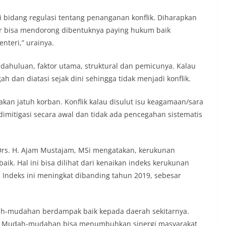
di bidang regulasi tentang penanganan konflik. Diharapkan
ir bisa mendorong dibentuknya paying hukum baik
nteri,” urainya.
ndahuluan, faktor utama, struktural dan pemicunya. Kalau
ah dan diatasi sejak dini sehingga tidak menjadi konflik.
akan jatuh korban. Konflik kalau disulut isu keagamaan/sara
 dimitigasi secara awal dan tidak ada pencegahan sistematis
r Drs. H. Ajam Mustajam, MSi mengatakan, kerukunan
ik. Hal ini bisa dilihat dari kenaikan indeks kerukunan
 Indeks ini meningkat dibanding tahun 2019, sebesar
ah-mudahan berdampak baik kepada daerah sekitarnya.
a. Mudah-mudahan bisa menumbuhkan sinergi masyarakat